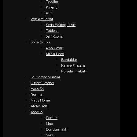
Tepsiler
Kırlent
Puf
Pop Art Sanat
Seda Eyüboğlu Art
Tablolar
Jeff Koons
Sofra Grubu
Riva Dossi
Mi Su Deco
Bardaklar
Kahve Fincanı
Porselen Tabak
Le-Margot Mumlar
C-rystal Potion
Haus 34
Rumija
Matis Home
Atölye A&G
Tod&Co
Demlik
Mug
Dondurmalık
Saksı