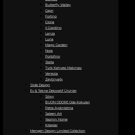
Butterfly Walley
Capri
Fortino
Gloria
il Giardino
Lanza
Luna
Magic Garden
Nora
Portofino
Stella
Türk Kahvesi Makinası
Venezia
Zeytinyağı
Slide Design
Ev & Tekne Dekoratif Ürünler
Silwy
BUON ODORE Oda Kokuları
Petra Aydınlatma
Saleen Art
Yasmin Home
Kitaplar
Mengen Design Limited Collection