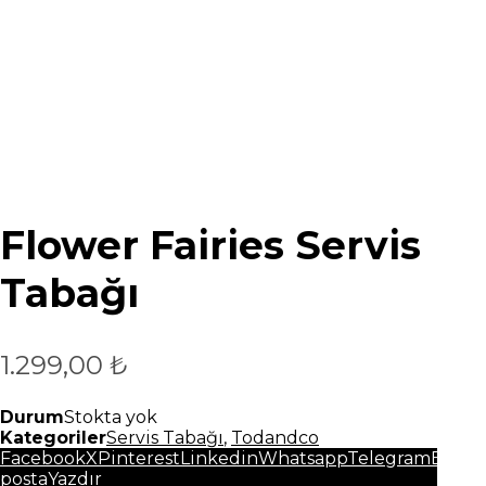
Flower Fairies Servis
Tabağı
1.299,00
₺
Durum
Stokta yok
Kategoriler
Servis Tabağı
,
Todandco
Facebook
X
Pinterest
Linkedin
Whatsapp
Telegram
E-
posta
Yazdır