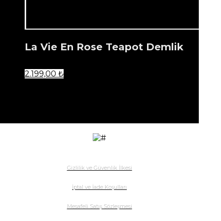
La Vie En Rose Teapot Demlik
2.199,00
₺
...
Ürün listenize eklendi.
Gizlilik ve Güvenlik İlkesi
İptal ve İade Koşulları
Mesafeli Satış Sözleşmesi