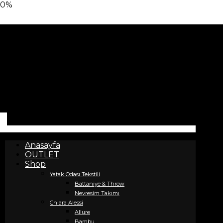
0%
Anasayfa
OUTLET
Shop
Yatak Odası Tekstili
Battaniye & Throw
Nevresim Takımı
Chiara Alessi
Allure
Bambu