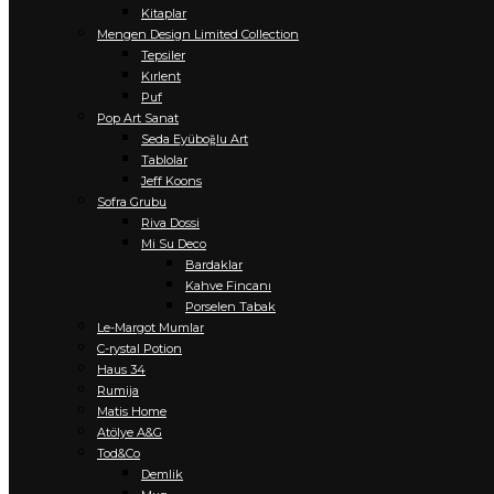
Kitaplar
Mengen Design Limited Collection
Tepsiler
Kırlent
Puf
Pop Art Sanat
Seda Eyüboğlu Art
Tablolar
Jeff Koons
Sofra Grubu
Riva Dossi
Mi Su Deco
Bardaklar
Kahve Fincanı
Porselen Tabak
Le-Margot Mumlar
C-rystal Potion
Haus 34
Rumija
Matis Home
Atölye A&G
Tod&Co
Demlik