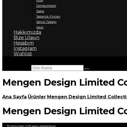
Mug
Dondurmalık
Saksı
Seramik Fincan
Servis Tabağı
Vazo
Hakkımızda
Bize Ulaşın
Hesabım
Instagram
Wishlist
Ürün Arama
Mengen Design Limited Co
Ana Sayfa
Ürünler
Mengen Design Limited Collect
Mengen Design Limited Co
31 sonuçtan 1-20 arası gösteriliyor