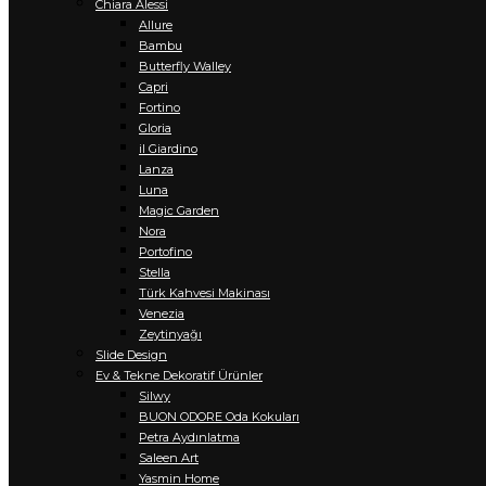
Chiara Alessi
Allure
Bambu
Butterfly Walley
Capri
Fortino
Gloria
il Giardino
Lanza
Luna
Magic Garden
Nora
Portofino
Stella
Türk Kahvesi Makinası
Venezia
Zeytinyağı
Slide Design
Ev & Tekne Dekoratif Ürünler
Silwy
BUON ODORE Oda Kokuları
Petra Aydınlatma
Saleen Art
Yasmin Home