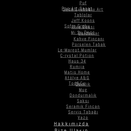
Puf
Pop Art Sanat
Seda Eyüboğlu Art
Tablolar
Jeff Koons
Sofra Grubu
Riva Dossi
Mi Su Deco
Bardaklar
Kahve Fincanı
Porselen Tabak
Le-Margot Mumlar
C-rystal Potion
Haus 34
Rumija
Matis Home
Atölye A&G
Tod&Co
Demlik
Mug
Dondurmalık
Saksı
Seramik Fincan
Servis Tabağı
Vazo
Hakkımızda
Bize Ulaşın