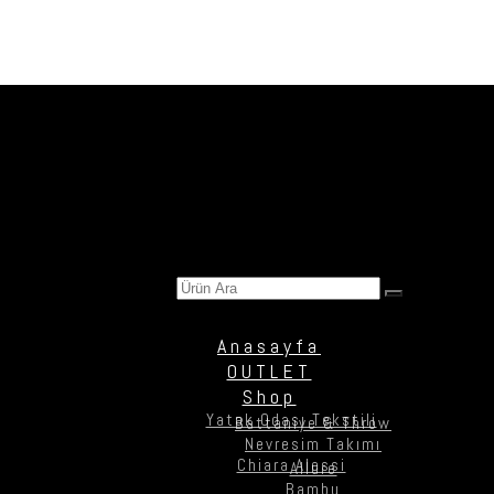
Ürün Ara
Anasayfa
OUTLET
Shop
Yatak Odası Tekstili
Battaniye & Throw
Nevresim Takımı
Chiara Alessi
Allure
Bambu