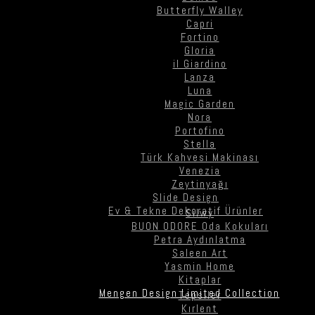
Butterfly Walley
Capri
Fortino
Gloria
il Giardino
Lanza
Luna
Magic Garden
Nora
Portofino
Stella
Türk Kahvesi Makinası
Venezia
Zeytinyağı
Slide Design
Ev & Tekne Dekoratif Ürünler
Silwy
BUON ODORE Oda Kokuları
Petra Aydınlatma
Saleen Art
Yasmin Home
Kitaplar
Mengen Design Limited Collection
Tepsiler
Kırlent