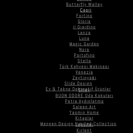
Butterfly Walley
Capri
Fortino
Gloria
il Giardino
Lanza
Luna
Magic Garden
Nora
Portofino
Stella
Türk Kahvesi Makinası
Venezia
Zeytinyağı
Slide Design
Ev & Tekne Dekoratif Ürünler
Silwy
BUON ODORE Oda Kokuları
Petra Aydınlatma
Saleen Art
Yasmin Home
Kitaplar
Mengen Design Limited Collection
Tepsiler
Kırlent