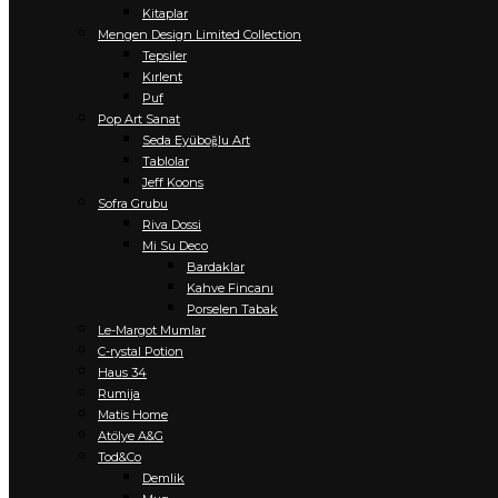
Kitaplar
Mengen Design Limited Collection
Tepsiler
Kırlent
Puf
Pop Art Sanat
Seda Eyüboğlu Art
Tablolar
Jeff Koons
Sofra Grubu
Riva Dossi
Mi Su Deco
Bardaklar
Kahve Fincanı
Porselen Tabak
Le-Margot Mumlar
C-rystal Potion
Haus 34
Rumija
Matis Home
Atölye A&G
Tod&Co
Demlik