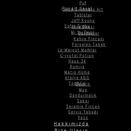
Puf
Pop Art Sanat
Seda Eyüboğlu Art
Tablolar
Jeff Koons
Sofra Grubu
Riva Dossi
Mi Su Deco
Bardaklar
Kahve Fincanı
Porselen Tabak
Le-Margot Mumlar
C-rystal Potion
Haus 34
Rumija
Matis Home
Atölye A&G
Tod&Co
Demlik
Mug
Dondurmalık
Saksı
Seramik Fincan
Servis Tabağı
Vazo
Hakkımızda
Bize Ulaşın