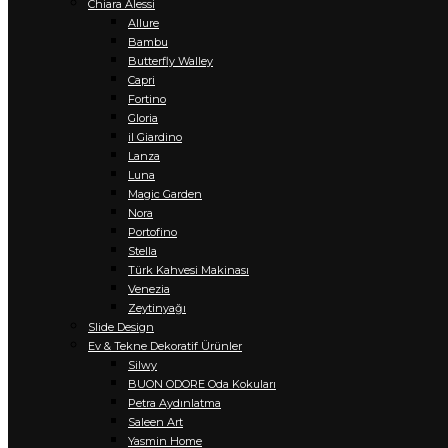
Chiara Alessi
Allure
Bambu
Butterfly Walley
Capri
Fortino
Gloria
il Giardino
Lanza
Luna
Magic Garden
Nora
Portofino
Stella
Türk Kahvesi Makinası
Venezia
Zeytinyağı
Slide Design
Ev & Tekne Dekoratif Ürünler
Silwy
BUON ODORE Oda Kokuları
Petra Aydınlatma
Saleen Art
Yasmin Home