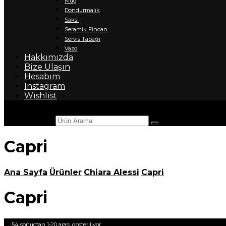
Mug
Dondurmalık
Saksı
Seramik Fincan
Servis Tabağı
Vazo
Hakkımızda
Bize Ulaşın
Hesabım
Instagram
Wishlist
Ürün Arama
Capri
Ana Sayfa
Ürünler
Chiara Alessi
Capri
Capri
54 sonuçtan 1-20 arası gösteriliyor