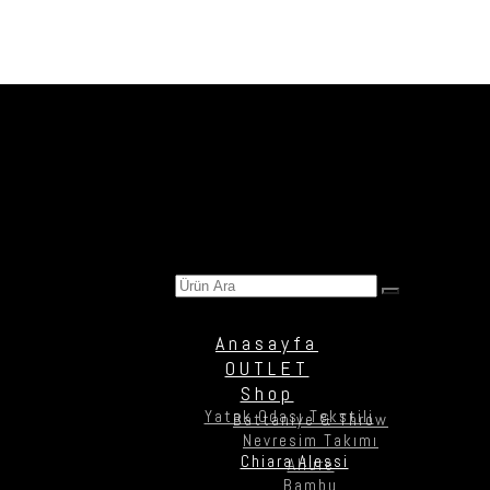
Ürün Ara
Anasayfa
OUTLET
Shop
Yatak Odası Tekstili
Battaniye & Throw
Nevresim Takımı
Chiara Alessi
Allure
Bambu