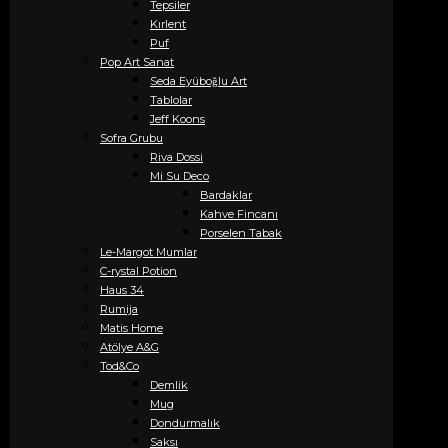
Tepsiler
Kırlent
Puf
Pop Art Sanat
Seda Eyüboğlu Art
Tablolar
Jeff Koons
Sofra Grubu
Riva Dossi
Mi Su Deco
Bardaklar
Kahve Fincanı
Porselen Tabak
Le-Margot Mumlar
C-rystal Potion
Haus 34
Rumija
Matis Home
Atölye A&G
Tod&Co
Demlik
Mug
Dondurmalık
Saksı