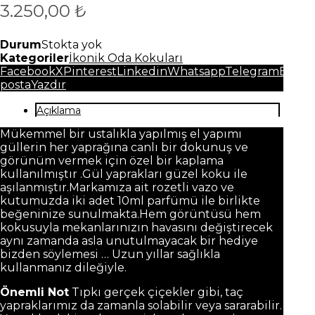
3.250,00
₺
Durum
Stokta yok
Kategoriler
İkonik Oda Kokuları
Facebook
X
Pinterest
Linkedin
Whatsapp
Telegram
E-
posta
Yazdır
Açıklama
Mükemmel bir ustalıkla yapılmış el yapımı
güllerin her yaprağına canlı bir dokunuş ve
görünüm vermek için özel bir kaplama
kullanılmıştır .Gül yaprakları güzel koku ile
aşılanmıştır.Markamıza ait rozetli vazo ve
kutumuzda iki adet 10ml parfümü ile birlikte
beğeninize sunulmakta.Hem görüntüsü hem
kokusuyla mekanlarınızın havasını değiştirecek
aynı zamanda asla unutulmayacak bir hediye
bizden söylemesi … Uzun yıllar sağlıkla
kullanmanız dileğiyle.
Önemli Not
Tıpkı gerçek çiçekler gibi, taç
yapraklarımız da zamanla solabilir veya sararabilir.