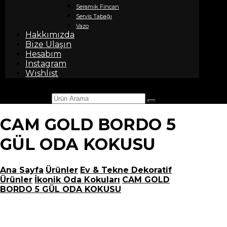
Seramik Fincan
Servis Tabağı
Vazo
Hakkımızda
Bize Ulaşın
Hesabım
Instagram
Wishlist
Ürün Arama
CAM GOLD BORDO 5
GÜL ODA KOKUSU
Ana Sayfa
Ürünler
Ev & Tekne Dekoratif
Ürünler
İkonik Oda Kokuları
CAM GOLD
BORDO 5 GÜL ODA KOKUSU