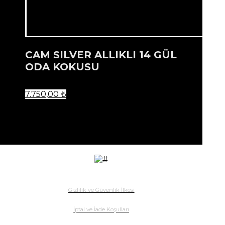
CAM SILVER ALLIKLI 14 GÜL
ODA KOKUSU
7.750,00
₺
...
Ürün listenize eklendi.
Gizlilik ve Güvenlik İlkesi
İptal ve İade Koşulları