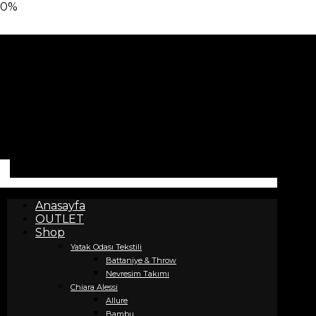
0%
Anasayfa
OUTLET
Shop
Yatak Odası Tekstili
Battaniye & Throw
Nevresim Takımı
Chiara Alessi
Allure
Bambu