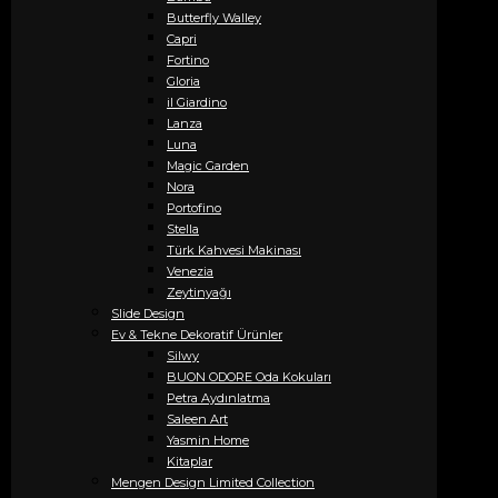
Butterfly Walley
Capri
Fortino
Gloria
il Giardino
Lanza
Luna
Magic Garden
Nora
Portofino
Stella
Türk Kahvesi Makinası
Venezia
Zeytinyağı
Slide Design
Ev & Tekne Dekoratif Ürünler
Silwy
BUON ODORE Oda Kokuları
Petra Aydınlatma
Saleen Art
Yasmin Home
Kitaplar
Mengen Design Limited Collection