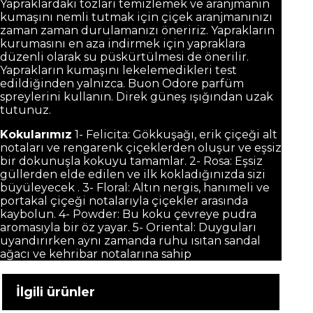
Yapraklardaki tozları temizlemek ve aranjmanın
kumaşını nemli tutmak için çiçek aranjmanınızı
zaman zaman durulamanızı öneririz. Yaprakların
kurumasını en aza indirmek için yapraklara
düzenli olarak su püskürtülmesi de önerilir.
Yaprakların kumaşını lekelemedikleri test
edildiğinden yalnızca. Buon Odore parfüm
spreylerini kullanın. Direk güneş ışığından uzak
tutunuz.
Kokularımız
1- Felicita: Gökkuşağı, erik çiçeği alt
notaları ve rengarenk çiçeklerden oluşur ve eşsiz
bir dokunuşla kokuyu tamamlar. 2- Rosa: Eşsiz
güllerden elde edilen ve ilk kokladığınızda sizi
büyüleyecek . 3- Floral: Altın nergis, hanımeli ve
portakal çiçeği notalarıyla çiçekler arasında
kaybolun. 4- Powder: Bu koku çevreye pudra
aromasıyla bir öz yayar. 5- Oriental: Duyguları
uyandırırken aynı zamanda ruhu ısıtan sandal
ağacı ve kehribar notalarına sahip
İlgili ürünler