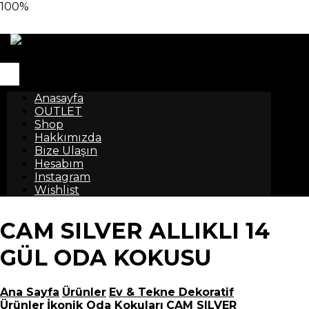
100%
Anasayfa
OUTLET
Shop
Hakkımızda
Bize Ulaşın
Hesabım
Instagram
Wishlist
CAM SILVER ALLIKLI 14
GÜL ODA KOKUSU
Ana Sayfa
Ürünler
Ev & Tekne Dekoratif
Ürünler
İkonik Oda Kokuları
CAM SILVER