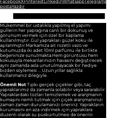
Facebook
X
Pinterest
Linkedin
Whatsapp
Telegram
E-
posta
Yazdır
Açıklama
Mükemmel bir ustalıkla yapılmış el yapımı
güllerin her yaprağına canlı bir dokunuş ve
görünüm vermek için özel bir kaplama
kullanılmıştır .Gül yaprakları güzel koku ile
aşılanmıştır.Markamıza ait rozetli vazo ve
kutumuzda iki adet 10ml parfümü ile birlikte
beğeninize sunulmakta.Hem görüntüsü hem
kokusuyla mekanlarınızın havasını değiştirecek
aynı zamanda asla unutulmayacak bir hediye
bizden söylemesi … Uzun yıllar sağlıkla
kullanmanız dileğiyle.
Önemli Not
Tıpkı gerçek çiçekler gibi, taç
yapraklarımız da zamanla solabilir veya sararabilir.
Yapraklardaki tozları temizlemek ve aranjmanın
kumaşını nemli tutmak için çiçek aranjmanınızı
zaman zaman durulamanızı öneririz. Yaprakların
kurumasını en aza indirmek için yapraklara
düzenli olarak su püskürtülmesi de önerilir.