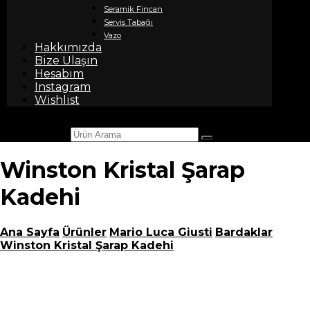
Seramik Fincan
Servis Tabağı
Vazo
Hakkımızda
Bize Ulaşın
Hesabım
Instagram
Wishlist
Ürün Arama
Winston Kristal Şarap
Kadehi
Ana Sayfa
Ürünler
Mario Luca Giusti
Bardaklar
Winston Kristal Şarap Kadehi