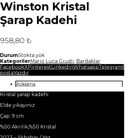
Winston Kristal
Şarap Kadehi
958,80
₺
Durum
Stokta yok
Kategoriler
Mario Luca Giusti
,
Bardaklar
Facebook
X
Pinterest
Linkedin
Whatsapp
Telegram
E-
posta
Yazdır
Açıklama
Kristal şarap kadehi
Elde yıkayınız
Çap: 9 cm
%50 Akrilik,%50 Kristal
2023 – İlkbahar / Yaz