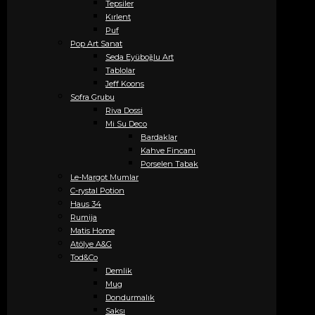
Tepsiler
Kırlent
Puf
Pop Art Sanat
Seda Eyüboğlu Art
Tablolar
Jeff Koons
Sofra Grubu
Riva Dossi
Mi Su Deco
Bardaklar
Kahve Fincanı
Porselen Tabak
Le-Margot Mumlar
C-rystal Potion
Haus 34
Rumija
Matis Home
Atölye A&G
Tod&Co
Demlik
Mug
Dondurmalık
Saksı