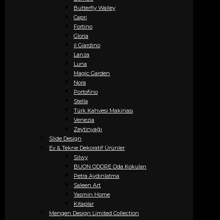
Butterfly Walley
Capri
Fortino
Gloria
il Giardino
Lanza
Luna
Magic Garden
Nora
Portofino
Stella
Türk Kahvesi Makinası
Venezia
Zeytinyağı
Slide Design
Ev & Tekne Dekoratif Ürünler
Silwy
BUON ODORE Oda Kokuları
Petra Aydınlatma
Saleen Art
Yasmin Home
Kitaplar
Mengen Design Limited Collection