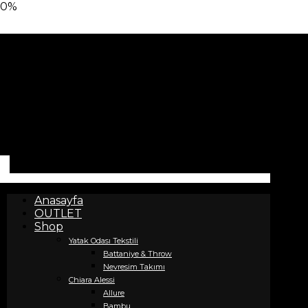
0%
Anasayfa
OUTLET
Shop
Yatak Odası Tekstili
Battaniye & Throw
Nevresim Takımı
Chiara Alessi
Allure
Bambu