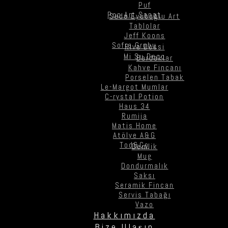
Puf
Pop Art Sanat
Seda Eyüboğlu Art
Tablolar
Jeff Koons
Sofra Grubu
Riva Dossi
Mi Su Deco
Bardaklar
Kahve Fincanı
Porselen Tabak
Le-Margot Mumlar
C-rystal Potion
Haus 34
Rumija
Matis Home
Atölye A&G
Tod&Co
Demlik
Mug
Dondurmalık
Saksı
Seramik Fincan
Servis Tabağı
Vazo
Hakkımızda
Bize Ulaşın