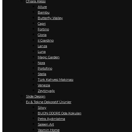
Chiara Alessi
Allure
Bambu
Butterfly Walley
Capri
Fortino
Gloria
il Giardino
Lanza
Luna
Magic Garden
Nora
Portofino
Stella
Türk Kahvesi Makinası
Venezia
Zeytinyağı
Slide Design
Ev & Tekne Dekoratif Ürünler
Silwy
BUON ODORE Oda Kokuları
Petra Aydınlatma
Saleen Art
Yasmin Home