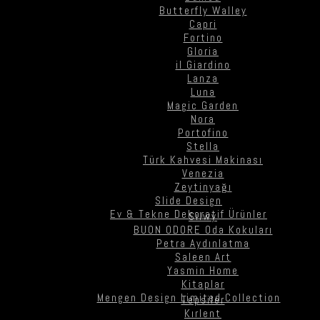
Butterfly Walley
Capri
Fortino
Gloria
il Giardino
Lanza
Luna
Magic Garden
Nora
Portofino
Stella
Türk Kahvesi Makinası
Venezia
Zeytinyağı
Slide Design
Ev & Tekne Dekoratif Ürünler
Silwy
BUON ODORE Oda Kokuları
Petra Aydınlatma
Saleen Art
Yasmin Home
Kitaplar
Mengen Design Limited Collection
Tepsiler
Kırlent