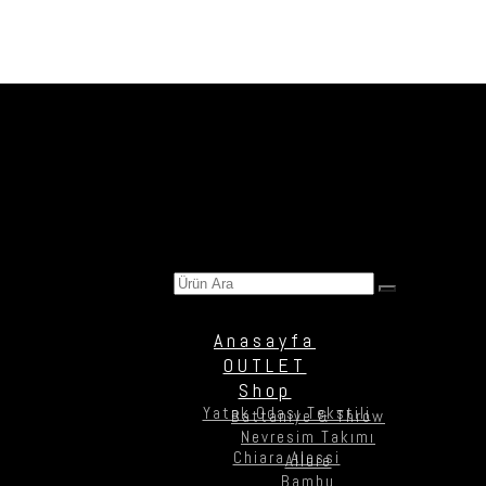
Ürün Ara
Anasayfa
OUTLET
Shop
Yatak Odası Tekstili
Battaniye & Throw
Nevresim Takımı
Chiara Alessi
Allure
Bambu