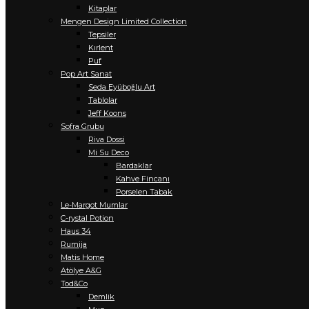
Kitaplar
Mengen Design Limited Collection
Tepsiler
Kırlent
Puf
Pop Art Sanat
Seda Eyüboğlu Art
Tablolar
Jeff Koons
Sofra Grubu
Riva Dossi
Mi Su Deco
Bardaklar
Kahve Fincanı
Porselen Tabak
Le-Margot Mumlar
C-rystal Potion
Haus 34
Rumija
Matis Home
Atölye A&G
Tod&Co
Demlik