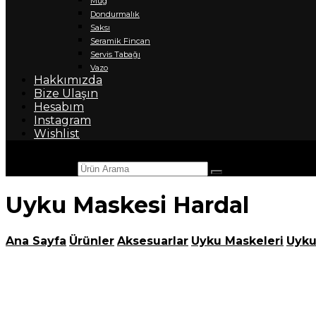
Mug
Dondurmalık
Saksı
Seramik Fincan
Servis Tabağı
Vazo
Hakkımızda
Bize Ulaşın
Hesabım
Instagram
Wishlist
Ürün Arama
Uyku Maskesi Hardal
Ana Sayfa
Ürünler
Aksesuarlar
Uyku Maskeleri
Uyku