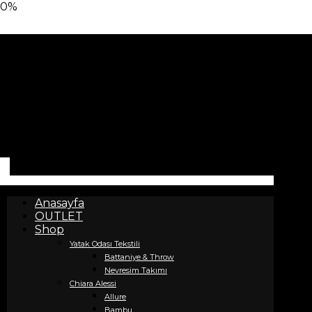
0%
Anasayfa
OUTLET
Shop
Yatak Odası Tekstili
Battaniye & Throw
Nevresim Takımı
Chiara Alessi
Allure
Bambu