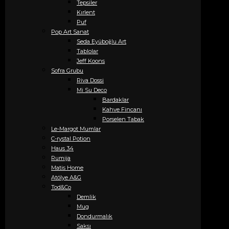
Tepsiler
Kırlent
Puf
Pop Art Sanat
Seda Eyüboğlu Art
Tablolar
Jeff Koons
Sofra Grubu
Riva Dossi
Mi Su Deco
Bardaklar
Kahve Fincanı
Porselen Tabak
Le-Margot Mumlar
C-rystal Potion
Haus 34
Rumija
Matis Home
Atölye A&G
Tod&Co
Demlik
Mug
Dondurmalık
Saksı