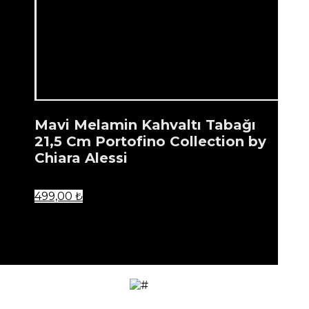
Mavi Melamin Kahvaltı Tabağı
21,5 Cm Portofino Collection by
Chiara Alessi
Bu
499,00
₺
ürünün
...
birden
fazla
Ürün listenize eklendi.
varyasyonu
var.
Seçenekler
ürün
sayfasından