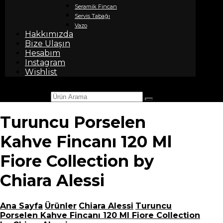
Seramik Fincan
Servis Tabağı
Vazo
Hakkımızda
Bize Ulaşın
Hesabım
Instagram
Wishlist
Ürün Arama
Turuncu Porselen
Kahve Fincanı 120 Ml
Fiore Collection by
Chiara Alessi
Ana Sayfa
Ürünler
Chiara Alessi
Turuncu
Porselen Kahve Fincanı 120 Ml Fiore Collection