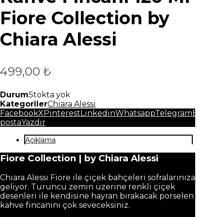
Fiore Collection by
Chiara Alessi
499,00
₺
Durum
Stokta yok
Kategoriler
Chiara Alessi
Facebook
X
Pinterest
Linkedin
Whatsapp
Telegram
E-
posta
Yazdır
Açıklama
Fiore Collection | by Chiara Alessi
Chiara Alessi Fiore ile çiçek bahçeleri sofralarınıza
geliyor. Turuncu zemin üzerine renkli çiçek
desenleri ile kendisine hayran bırakacak porselen
kahve fincanını çok seveceksiniz.