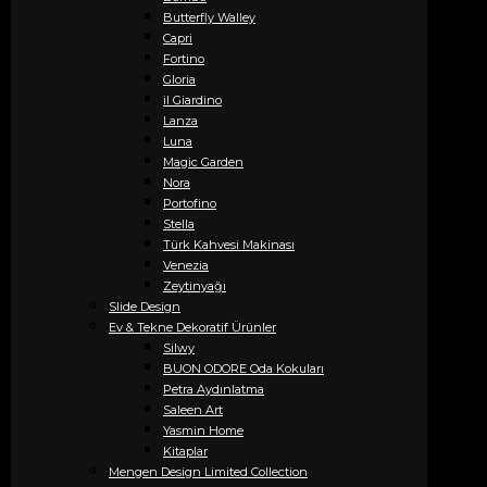
Butterfly Walley
Capri
Fortino
Gloria
il Giardino
Lanza
Luna
Magic Garden
Nora
Portofino
Stella
Türk Kahvesi Makinası
Venezia
Zeytinyağı
Slide Design
Ev & Tekne Dekoratif Ürünler
Silwy
BUON ODORE Oda Kokuları
Petra Aydınlatma
Saleen Art
Yasmin Home
Kitaplar
Mengen Design Limited Collection