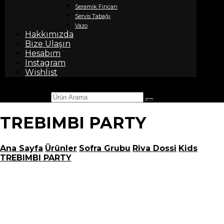
Seramik Fincan
Servis Tabağı
Vazo
Hakkımızda
Bize Ulaşın
Hesabım
Instagram
Wishlist
Ürün Arama
TREBIMBI PARTY
Ana Sayfa
Ürünler
Sofra Grubu
Riva Dossi
Kids
TREBIMBI PARTY