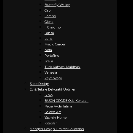
Butterfly Walley
Capri
Fortino
Gloria
il Giardino
Lanza
Luna
Magic Garden
Nora
Portofino
Stella
Türk Kahvesi Makinası
Venezia
Zeytinyağı
Slide Design
Ev & Tekne Dekoratif Ürünler
Silwy
BUON ODORE Oda Kokuları
Petra Aydınlatma
Saleen Art
Yasmin Home
Kitaplar
Mengen Design Limited Collection