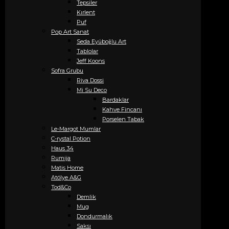
Tepsiler
Kırlent
Puf
Pop Art Sanat
Seda Eyüboğlu Art
Tablolar
Jeff Koons
Sofra Grubu
Riva Dossi
Mi Su Deco
Bardaklar
Kahve Fincanı
Porselen Tabak
Le-Margot Mumlar
C-rystal Potion
Haus 34
Rumija
Matis Home
Atölye A&G
Tod&Co
Demlik
Mug
Dondurmalık
Saksı