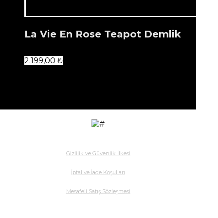
La Vie En Rose Teapot Demlik
2.199,00
₺
...
Ürün listenize eklendi.
Gizlilik ve Güvenlik İlkesi
İptal ve İade Koşulları
Mesafeli Satış Sözleşmesi