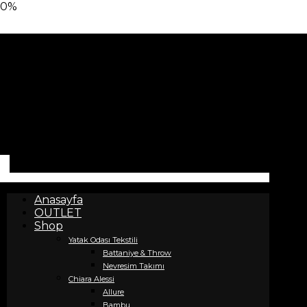
0%
Anasayfa
OUTLET
Shop
Yatak Odası Tekstili
Battaniye & Throw
Nevresim Takımı
Chiara Alessi
Allure
Bambu