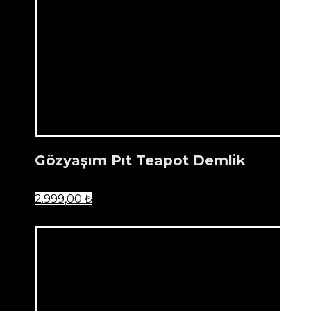
Gözyaşım Pıt Teapot Demlik
2.999,00
₺