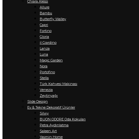
Chiara Alessi
Allure
Bambu
Butterfly Walley
Capri
Fortino
Gloria
il Giardino
Lanza
Luna
Magic Garden
Nora
Portofino
Stella
Türk Kahvesi Makinası
Venezia
Zeytinyağı
Slide Design
Ev & Tekne Dekoratif Ürünler
Silwy
BUON ODORE Oda Kokuları
Petra Aydınlatma
Saleen Art
Yasmin Home