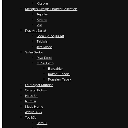
Kitaplar
Mengen Design Limited Collection
Tepsiler
Kırlent
Puf
Pop Art Sanat
Seda Eyüboğlu Art
Tablolar
Jeff Koons
Sofra Grubu
Riva Dossi
Mi Su Deco
Bardaklar
Kahve Fincanı
Porselen Tabak
Le-Margot Mumlar
C-rystal Potion
Haus 34
Rumija
Matis Home
Atölye A&G
Tod&Co
Demlik