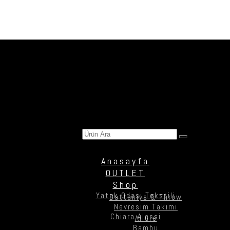
Ürün Ara
Anasayfa
OUTLET
Shop
Yatak Odası Tekstili
Battaniye & Throw
Nevresim Takımı
Chiara Alessi
Allure
Bambu