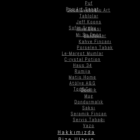
Puf
Pop Art Sanat
Seda Eyüboğlu Art
Tablolar
Jeff Koons
Sofra Grubu
Riva Dossi
Mi Su Deco
Bardaklar
Kahve Fincanı
Porselen Tabak
Le-Margot Mumlar
C-rystal Potion
Haus 34
Rumija
Matis Home
Atölye A&G
Tod&Co
Demlik
Mug
Dondurmalık
Saksı
Seramik Fincan
Servis Tabağı
Vazo
Hakkımızda
Bize Ulaşın