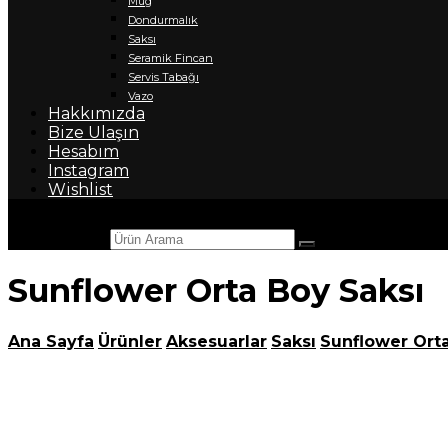
Mug
Dondurmalık
Saksı
Seramik Fincan
Servis Tabağı
Vazo
Hakkımızda
Bize Ulaşın
Hesabım
Instagram
Wishlist
Ürün Arama
Sunflower Orta Boy Saksı
Ana Sayfa
Ürünler
Aksesuarlar
Saksı
Sunflower Orta