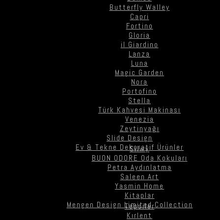
Butterfly Walley
Capri
Fortino
Gloria
il Giardino
Lanza
Luna
Magic Garden
Nora
Portofino
Stella
Türk Kahvesi Makinası
Venezia
Zeytinyağı
Slide Design
Ev & Tekne Dekoratif Ürünler
Silwy
BUON ODORE Oda Kokuları
Petra Aydınlatma
Saleen Art
Yasmin Home
Kitaplar
Mengen Design Limited Collection
Tepsiler
Kırlent