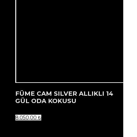
FÜME CAM SILVER ALLIKLI 14
GÜL ODA KOKUSU
8.050,00
₺
...
Ürün listenize eklendi.