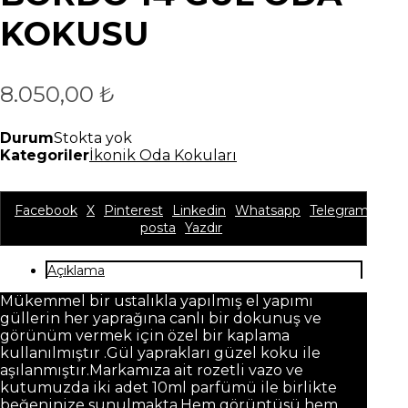
KOKUSU
8.050,00
₺
Durum
Stokta yok
Kategoriler
İkonik Oda Kokuları
Facebook
X
Pinterest
Linkedin
Whatsapp
Telegram
E-
posta
Yazdır
Açıklama
Mükemmel bir ustalıkla yapılmış el yapımı
güllerin her yaprağına canlı bir dokunuş ve
görünüm vermek için özel bir kaplama
kullanılmıştır .Gül yaprakları güzel koku ile
aşılanmıştır.Markamıza ait rozetli vazo ve
kutumuzda iki adet 10ml parfümü ile birlikte
beğeninize sunulmakta.Hem görüntüsü hem