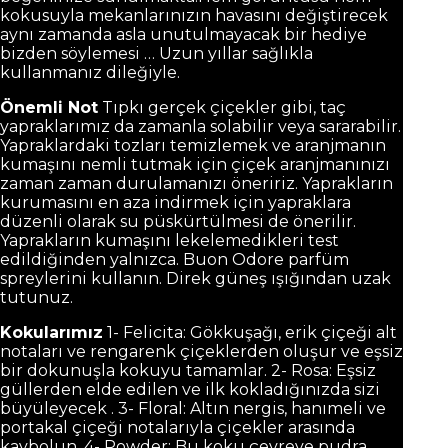
kokusuyla mekanlarınızın havasını değiştirecek
aynı zamanda asla unutulmayacak bir hediye
bizden söylemesi … Uzun yıllar sağlıkla
kullanmanız dileğiyle.
Önemli Not
Tıpkı gerçek çiçekler gibi, taç
yapraklarımız da zamanla solabilir veya sararabilir.
Yapraklardaki tozları temizlemek ve aranjmanın
kumaşını nemli tutmak için çiçek aranjmanınızı
zaman zaman durulamanızı öneririz. Yaprakların
kurumasını en aza indirmek için yapraklara
düzenli olarak su püskürtülmesi de önerilir.
Yaprakların kumaşını lekelemedikleri test
edildiğinden yalnızca. Buon Odore parfüm
spreylerini kullanın. Direk güneş ışığından uzak
tutunuz.
Kokularımız
1- Felicita: Gökkuşağı, erik çiçeği alt
notaları ve rengarenk çiçeklerden oluşur ve eşsiz
bir dokunuşla kokuyu tamamlar. 2- Rosa: Eşsiz
güllerden elde edilen ve ilk kokladığınızda sizi
büyüleyecek . 3- Floral: Altın nergis, hanımeli ve
portakal çiçeği notalarıyla çiçekler arasında
kaybolun. 4- Powder: Bu koku çevreye pudra