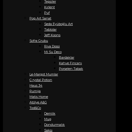
Tepsiler
Kırlent
Puf
Pop Art Sanat
Seda Eyüboğlu Art
Tablolar
Jeff Koons
Sofra Grubu
Riva Dossi
Mi Su Deco
Bardaklar
Kahve Fincanı
Porselen Tabak
Le-Margot Mumlar
C-rystal Potion
Haus 34
Rumija
Matis Home
Atölye A&G
Tod&Co
Demlik
Mug
Dondurmalık
Saksı