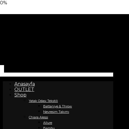
0%
Anasayfa
OUTLET
Shop
Yatak Odası Tekstili
Battaniye & Throw
Nevresim Takımı
Chiara Alessi
Allure
Bambu