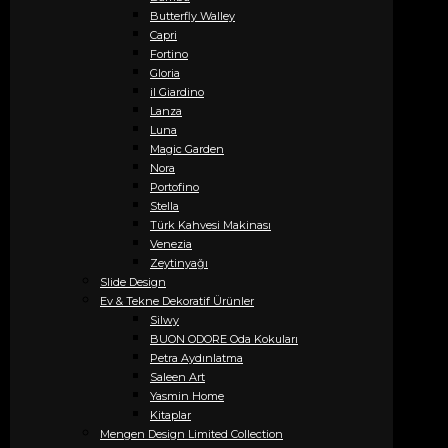
Butterfly Walley
Capri
Fortino
Gloria
il Giardino
Lanza
Luna
Magic Garden
Nora
Portofino
Stella
Türk Kahvesi Makinası
Venezia
Zeytinyağı
Slide Design
Ev & Tekne Dekoratif Ürünler
Silwy
BUON ODORE Oda Kokuları
Petra Aydınlatma
Saleen Art
Yasmin Home
Kitaplar
Mengen Design Limited Collection