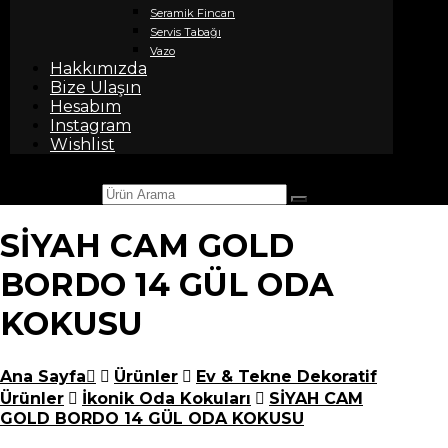
Seramik Fincan
Servis Tabağı
Vazo
Hakkımızda
Bize Ulaşın
Hesabım
Instagram
Wishlist
Ürün Arama
SİYAH CAM GOLD
BORDO 14 GÜL ODA
KOKUSU
Ana Sayfa
Ürünler
Ev & Tekne Dekoratif
Ürünler
İkonik Oda Kokuları
SİYAH CAM
GOLD BORDO 14 GÜL ODA KOKUSU