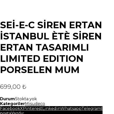
SEİ-E-C SİREN ERTAN
İSTANBUL ÈTÈ SİREN
ERTAN TASARIMLI
LIMITED EDITION
PORSELEN MUM
699,00
₺
Durum
Stokta yok
Kategoriler
Misudeco
Facebook
X
Pinterest
Linkedin
Whatsapp
Telegram
E-
posta
Yazdır