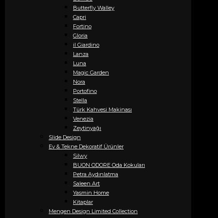
Butterfly Walley
Capri
Fortino
Gloria
il Giardino
Lanza
Luna
Magic Garden
Nora
Portofino
Stella
Türk Kahvesi Makinası
Venezia
Zeytinyağı
Slide Design
Ev & Tekne Dekoratif Ürünler
Silwy
BUON ODORE Oda Kokuları
Petra Aydınlatma
Saleen Art
Yasmin Home
Kitaplar
Mengen Design Limited Collection