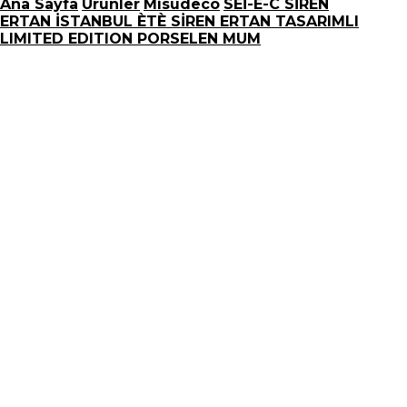
Ana Sayfa
Ürünler
Misudeco
SEİ-E-C SİREN
ERTAN İSTANBUL ÈTÈ SİREN ERTAN TASARIMLI
LIMITED EDITION PORSELEN MUM