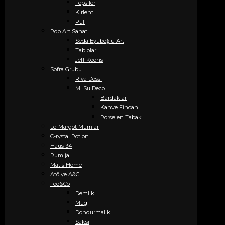
Tepsiler
Kırlent
Puf
Pop Art Sanat
Seda Eyüboğlu Art
Tablolar
Jeff Koons
Sofra Grubu
Riva Dossi
Mi Su Deco
Bardaklar
Kahve Fincanı
Porselen Tabak
Le-Margot Mumlar
C-rystal Potion
Haus 34
Rumija
Matis Home
Atölye A&G
Tod&Co
Demlik
Mug
Dondurmalık
Saksı