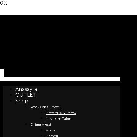
0%
Anasayfa
OUTLET
Shop
Yatak Odası Tekstili
Battaniye & Throw
Nevresim Takımı
Chiara Alessi
Allure
Bambu