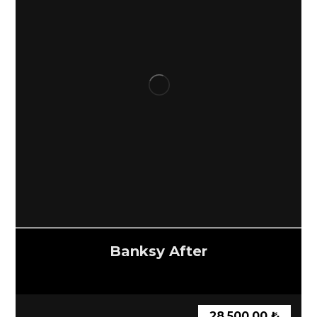
Banksy After
28.500,00
₺