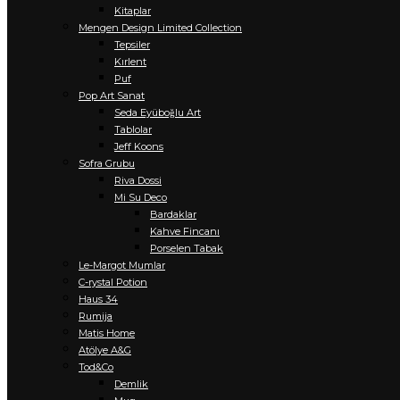
Kitaplar
Mengen Design Limited Collection
Tepsiler
Kırlent
Puf
Pop Art Sanat
Seda Eyüboğlu Art
Tablolar
Jeff Koons
Sofra Grubu
Riva Dossi
Mi Su Deco
Bardaklar
Kahve Fincanı
Porselen Tabak
Le-Margot Mumlar
C-rystal Potion
Haus 34
Rumija
Matis Home
Atölye A&G
Tod&Co
Demlik