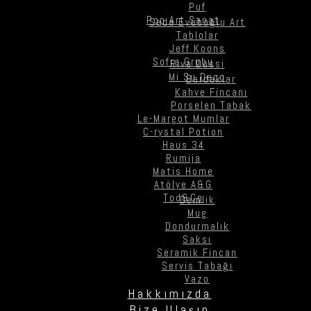
Puf
Pop Art Sanat
Seda Eyüboğlu Art
Tablolar
Jeff Koons
Sofra Grubu
Riva Dossi
Mi Su Deco
Bardaklar
Kahve Fincanı
Porselen Tabak
Le-Margot Mumlar
C-rystal Potion
Haus 34
Rumija
Matis Home
Atölye A&G
Tod&Co
Demlik
Mug
Dondurmalık
Saksı
Seramik Fincan
Servis Tabağı
Vazo
Hakkımızda
Bize Ulaşın