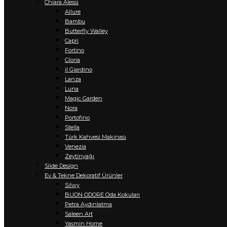
Chiara Alessi
Allure
Bambu
Butterfly Walley
Capri
Fortino
Gloria
il Giardino
Lanza
Luna
Magic Garden
Nora
Portofino
Stella
Türk Kahvesi Makinası
Venezia
Zeytinyağı
Slide Design
Ev & Tekne Dekoratif Ürünler
Silwy
BUON ODORE Oda Kokuları
Petra Aydınlatma
Saleen Art
Yasmin Home