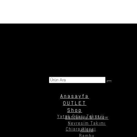
Ürün Ara
Anasayfa
OUTLET
Shop
Yatak Odası Tekstili
Battaniye & Throw
Nevresim Takımı
Chiara Alessi
Allure
Bambu