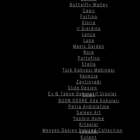
Butterfly Walley
Capri
Fortino
Gloria
il Giardino
Lanza
Luna
Magic Garden
Nora
Portofino
Stella
Türk Kahvesi Makinası
Venezia
Zeytinyağı
Slide Design
Ev & Tekne Dekoratif Ürünler
Silwy
BUON ODORE Oda Kokuları
Petra Aydınlatma
Saleen Art
Yasmin Home
Kitaplar
Mengen Design Limited Collection
Tepsiler
Kırlent