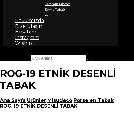
Seramik Fincan
Servis Tabağı
Vazo
Hakkımızda
Bize Ulaşın
Hesabım
Instagram
Wishlist
Ürün Arama
ROG-19 ETNİK DESENLİ
TABAK
Ana Sayfa
Ürünler
Misudeco
Porselen Tabak
ROG-19 ETNİK DESENLİ TABAK