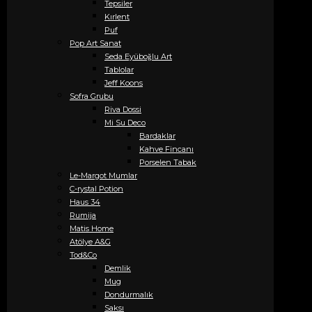
Tepsiler
Kırlent
Puf
Pop Art Sanat
Seda Eyüboğlu Art
Tablolar
Jeff Koons
Sofra Grubu
Riva Dossi
Mi Su Deco
Bardaklar
Kahve Fincanı
Porselen Tabak
Le-Margot Mumlar
C-rystal Potion
Haus 34
Rumija
Matis Home
Atölye A&G
Tod&Co
Demlik
Mug
Dondurmalık
Saksı