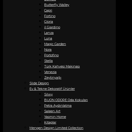
Butterfly Walley
Capri
Fortino
Gloria
il Giardino
Lanza
Luna
Magic Garden
Nora
Portofino
Stella
Türk Kahvesi Makinası
Venezia
Zeytinyağı
Slide Design
Ev & Tekne Dekoratif Ürünler
Silwy
BUON ODORE Oda Kokuları
Petra Aydınlatma
Saleen Art
Yasmin Home
Kitaplar
Mengen Design Limited Collection