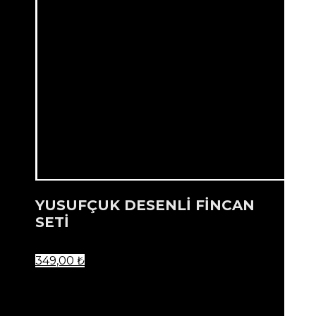
YUSUFÇUK DESENLİ FİNCAN
SETİ
349,00
₺
...
Ürün listenize eklendi.