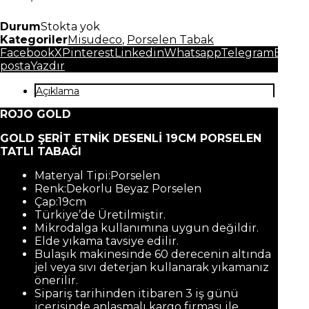
Durum
Stokta yok
Kategoriler
Misudeco
,
Porselen Tabak
Facebook
X
Pinterest
Linkedin
Whatsapp
Telegram
E-
posta
Yazdır
Açıklama
ROJO GOLD
GOLD ŞERİT ETNİK DESENLİ 19CM PORSELEN
TATLI TABAĞI
Materyal Tipi:Porselen
Renk:Dekorlu Beyaz Porselen
Çap:19cm
Türkiye’de Üretilmiştir.
Mikrodalga kullanımına uygun değildir.
Elde yıkama tavsiye edilir.
Bulaşık makinesinde 60 derecenin altında
jel veya sıvı deterjan kullanarak yıkamanız
önerilir.
Sipariş tarihinden itibaren 3 iş günü
içerisinde anlaşmalı kargo firması ile