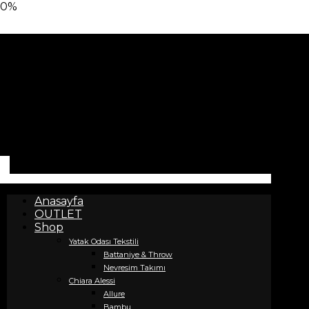
0%
Anasayfa
OUTLET
Shop
Yatak Odası Tekstili
Battaniye & Throw
Nevresim Takımı
Chiara Alessi
Allure
Bambu