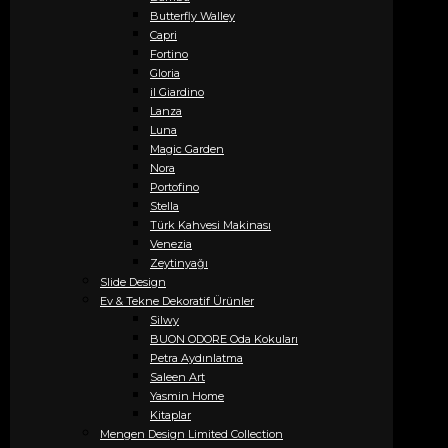
Butterfly Walley
Capri
Fortino
Gloria
il Giardino
Lanza
Luna
Magic Garden
Nora
Portofino
Stella
Türk Kahvesi Makinası
Venezia
Zeytinyağı
Slide Design
Ev & Tekne Dekoratif Ürünler
Silwy
BUON ODORE Oda Kokuları
Petra Aydınlatma
Saleen Art
Yasmin Home
Kitaplar
Mengen Design Limited Collection