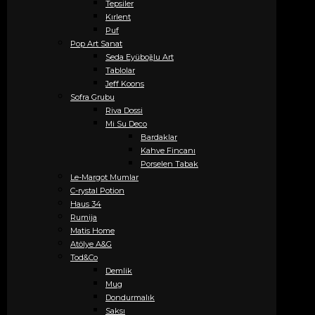
Tepsiler
Kırlent
Puf
Pop Art Sanat
Seda Eyüboğlu Art
Tablolar
Jeff Koons
Sofra Grubu
Riva Dossi
Mi Su Deco
Bardaklar
Kahve Fincanı
Porselen Tabak
Le-Margot Mumlar
C-rystal Potion
Haus 34
Rumija
Matis Home
Atölye A&G
Tod&Co
Demlik
Mug
Dondurmalık
Saksı