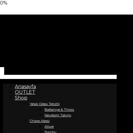
0%
Anasayfa
OUTLET
Shop
Yatak Odası Tekstili
Battaniye & Throw
Nevresim Takımı
Chiara Alessi
Allure
Bambu