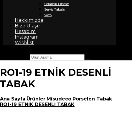
Seramik Fincan
Servis Tabağı
Vazo
Hakkımızda
Bize Ulaşın
Hesabım
Instagram
Wishlist
Ürün Arama
RO1-19 ETNİK DESENLİ
TABAK
Ana Sayfa
Ürünler
Misudeco
Porselen Tabak
RO1-19 ETNİK DESENLİ TABAK