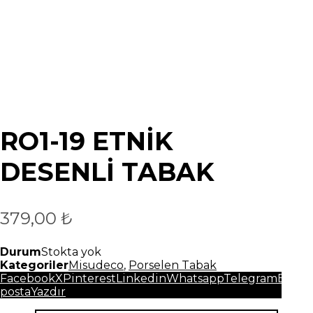
RO1-19 ETNİK
DESENLİ TABAK
379,00
₺
Durum
Stokta yok
Kategoriler
Misudeco
,
Porselen Tabak
Facebook
X
Pinterest
Linkedin
Whatsapp
Telegram
E-
posta
Yazdır