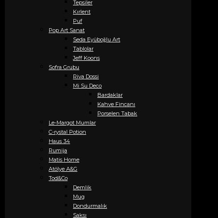
Tepsiler
Kırlent
Puf
Pop Art Sanat
Seda Eyüboğlu Art
Tablolar
Jeff Koons
Sofra Grubu
Riva Dossi
Mi Su Deco
Bardaklar
Kahve Fincanı
Porselen Tabak
Le-Margot Mumlar
C-rystal Potion
Haus 34
Rumija
Matis Home
Atölye A&G
Tod&Co
Demlik
Mug
Dondurmalık
Saksı