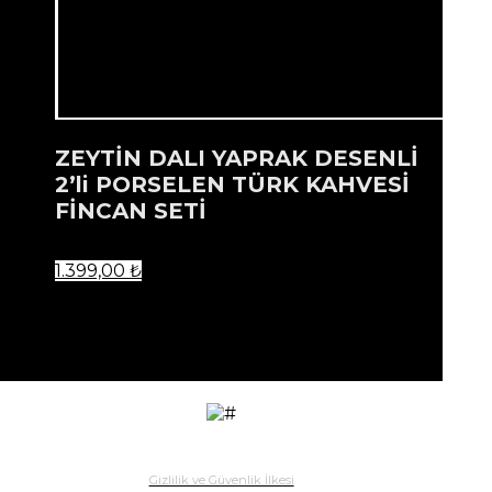
ZEYTİN DALI YAPRAK DESENLİ
2’li PORSELEN TÜRK KAHVESİ
FİNCAN SETİ
1.399,00
₺
...
Ürün listenize eklendi.
Gizlilik ve Güvenlik İlkesi