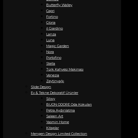
Butterfly Walley
Capri
Fortino
Gloria
il Giardino
Lanza
Luna
Magic Garden
Nora
Portofino
Stella
Türk Kahvesi Makinası
Venezia
Zeytinyağı
Slide Design
Ev & Tekne Dekoratif Ürünler
Silwy
BUON ODORE Oda Kokuları
Petra Aydınlatma
Saleen Art
Yasmin Home
Kitaplar
Mengen Design Limited Collection