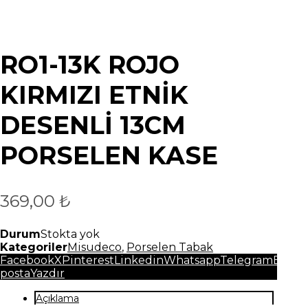
RO1-13K ROJO
KIRMIZI ETNİK
DESENLİ 13CM
PORSELEN KASE
369,00
₺
Durum
Stokta yok
Kategoriler
Misudeco
,
Porselen Tabak
Facebook
X
Pinterest
Linkedin
Whatsapp
Telegram
E-
posta
Yazdır
Açıklama