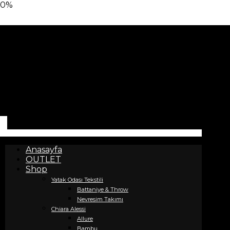
0%
Anasayfa
OUTLET
Shop
Yatak Odası Tekstili
Battaniye & Throw
Nevresim Takımı
Chiara Alessi
Allure
Bambu