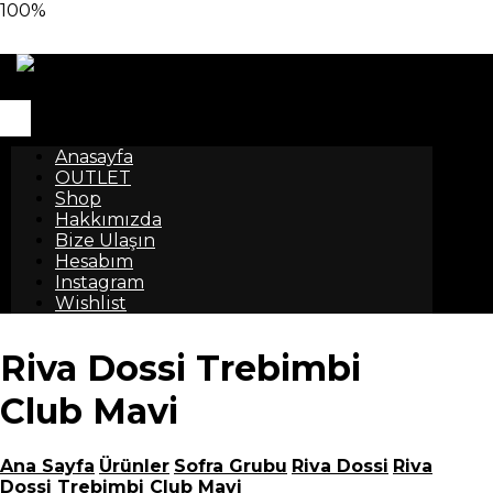
100%
Anasayfa
OUTLET
Shop
Hakkımızda
Bize Ulaşın
Hesabım
Instagram
Wishlist
Riva Dossi Trebimbi
Club Mavi
Ana Sayfa
Ürünler
Sofra Grubu
Riva Dossi
Riva
Dossi Trebimbi Club Mavi