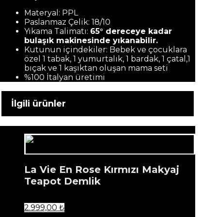
Materyal: PPL
Paslanmaz Çelik: 18/10
Yıkama Talimatı:
65° dereceye kadar
bulaşık makinesinde yıkanabilir.
Kutunun içindekiler: Bebek ve çocuklara
özel 1 tabak, 1 yumurtalık, 1 bardak, 1 çatal,1
bıçak ve 1 kaşıktan oluşan mama seti
%100 İtalyan üretimi
İlgili ürünler
La Vie En Rose Kırmızı Makyaj
Teapot Demlik
2.999,00
₺