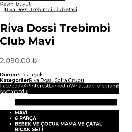
Resmi büyüt
Riva Dossi Trebimbi
Club Mavi
2.090,00
₺
Durum
Stokta yok
Kategoriler
Riva Dossi
,
Sofra Grubu
Facebook
X
Pinterest
Linkedin
Whatsapp
Telegram
E-
posta
Yazdır
Açıklama
MAVİ
6 PARÇA
BEBEK VE ÇOCUK MAMA VE ÇATAL
BIÇAK SETİ