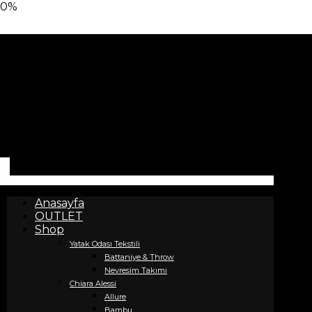
0%
Anasayfa
OUTLET
Shop
Yatak Odası Tekstili
Battaniye & Throw
Nevresim Takımı
Chiara Alessi
Allure
Bambu