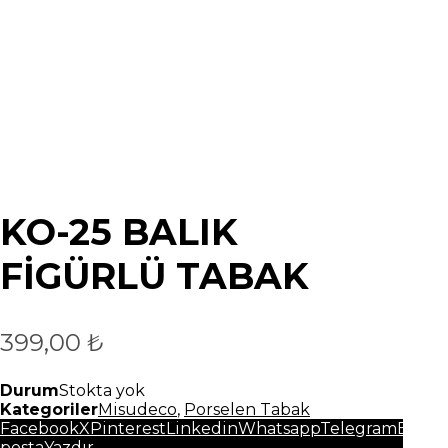
KO-25 BALIK
FİGÜRLÜ TABAK
399,00
₺
Durum
Stokta yok
Kategoriler
Misudeco
,
Porselen Tabak
Facebook
X
Pinterest
Linkedin
Whatsapp
Telegram
E-
posta
Yazdır