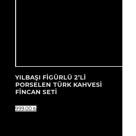
YILBAŞI FİGÜRLÜ 2’Lİ
PORSELEN TÜRK KAHVESİ
FİNCAN SETİ
999,00
₺
...
Ürün listenize eklendi.