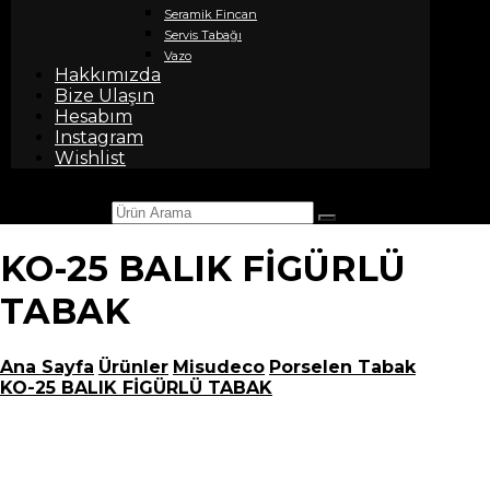
Seramik Fincan
Servis Tabağı
Vazo
Hakkımızda
Bize Ulaşın
Hesabım
Instagram
Wishlist
Ürün Arama
KO-25 BALIK FİGÜRLÜ
TABAK
Ana Sayfa
Ürünler
Misudeco
Porselen Tabak
KO-25 BALIK FİGÜRLÜ TABAK