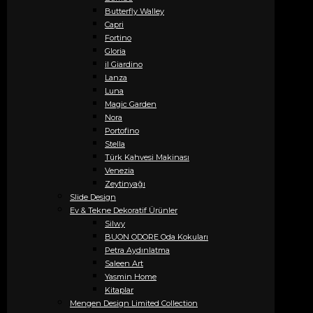
Butterfly Walley
Capri
Fortino
Gloria
il Giardino
Lanza
Luna
Magic Garden
Nora
Portofino
Stella
Türk Kahvesi Makinası
Venezia
Zeytinyağı
Slide Design
Ev & Tekne Dekoratif Ürünler
Silwy
BUON ODORE Oda Kokuları
Petra Aydınlatma
Saleen Art
Yasmin Home
Kitaplar
Mengen Design Limited Collection