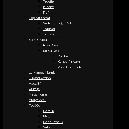
Tepsiler
Kırlent
Puf
Pop Art Sanat
Seda Eyüboğlu Art
Tablolar
Jeff Koons
Sofra Grubu
Riva Dossi
Mi Su Deco
Bardaklar
Kahve Fincanı
Porselen Tabak
Le-Margot Mumlar
C-rystal Potion
Haus 34
Rumija
Matis Home
Atölye A&G
Tod&Co
Demlik
Mug
Dondurmalık
Saksı