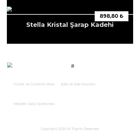
898,80
₺
Stella Kristal Şarap Kadehi
Gizlilik ve Güvenlik İlkesi
İptal ve İade Koşulları
Mesafeli Satış Sözleşmesi
Copyright 2026 All Rights Reserved.