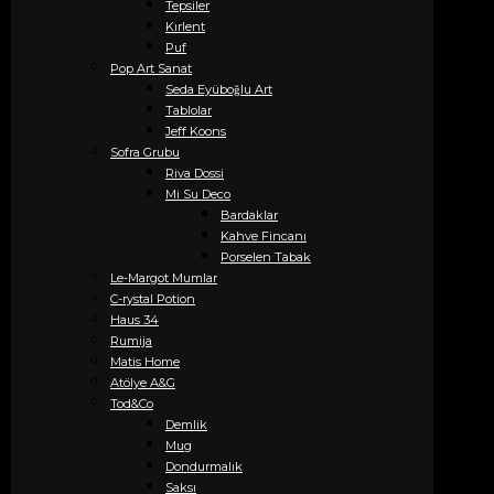
Tepsiler
Kırlent
Puf
Pop Art Sanat
Seda Eyüboğlu Art
Tablolar
Jeff Koons
Sofra Grubu
Riva Dossi
Mi Su Deco
Bardaklar
Kahve Fincanı
Porselen Tabak
Le-Margot Mumlar
C-rystal Potion
Haus 34
Rumija
Matis Home
Atölye A&G
Tod&Co
Demlik
Mug
Dondurmalık
Saksı