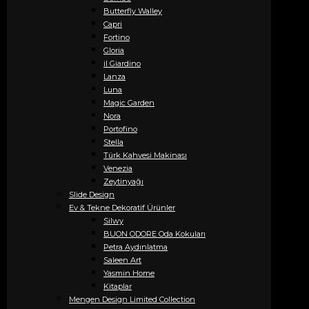
Butterfly Walley
Capri
Fortino
Gloria
il Giardino
Lanza
Luna
Magic Garden
Nora
Portofino
Stella
Türk Kahvesi Makinası
Venezia
Zeytinyağı
Slide Design
Ev & Tekne Dekoratif Ürünler
Silwy
BUON ODORE Oda Kokuları
Petra Aydınlatma
Saleen Art
Yasmin Home
Kitaplar
Mengen Design Limited Collection