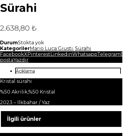
Sürahi
2.638,80
₺
Durum
Stokta yok
Kategoriler
Mario Luca Giusti
,
Sürahi
Facebook
X
Pinterest
Linkedin
Whatsapp
Telegram
E-
posta
Yazdır
Açıklama
Kristal sürahi
%50 Akrilik,%50 Kristal
2023 – İlkbahar / Yaz
İlgili ürünler