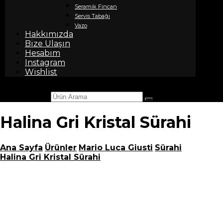
Seramik Fincan
Servis Tabağı
Vazo
Hakkımızda
Bize Ulaşın
Hesabım
Instagram
Wishlist
Ürün Arama
Halina Gri Kristal Sürahi
Ana Sayfa
Ürünler
Mario Luca Giusti
Sürahi
Halina Gri Kristal Sürahi