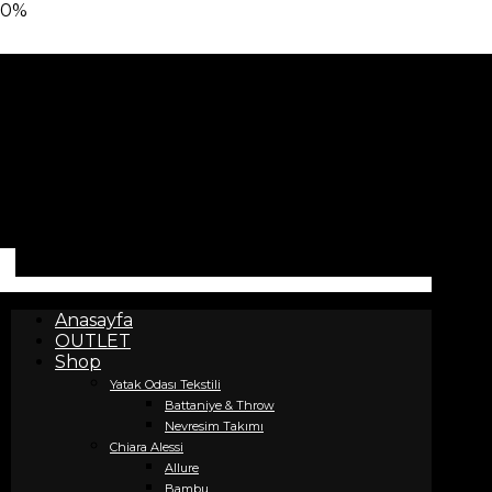
0%
Anasayfa
OUTLET
Shop
Yatak Odası Tekstili
Battaniye & Throw
Nevresim Takımı
Chiara Alessi
Allure
Bambu