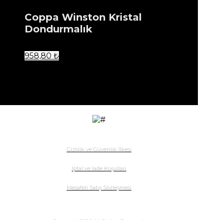
Coppa Winston Kristal
Dondurmalık
958,80
₺
...
Ürün listenize eklendi.
Gizlilik ve Güvenlik İlkesi
İptal ve İade Koşulları
Mesafeli Satış Sözleşmesi