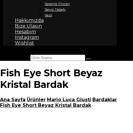
Seramik Fincan
Servis Tabağı
Vazo
Hakkımızda
Bize Ulaşın
Hesabım
Instagram
Wishlist
Ürün Arama
Fish Eye Short Beyaz
Kristal Bardak
Ana Sayfa
Ürünler
Mario Luca Giusti
Bardaklar
Fish Eye Short Beyaz Kristal Bardak