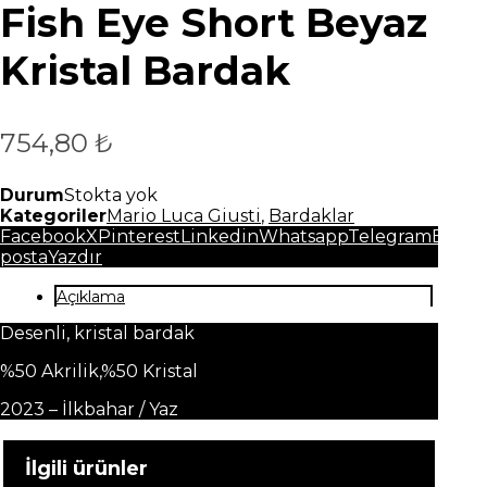
Fish Eye Short Beyaz
Kristal Bardak
754,80
₺
Durum
Stokta yok
Kategoriler
Mario Luca Giusti
,
Bardaklar
Facebook
X
Pinterest
Linkedin
Whatsapp
Telegram
E-
posta
Yazdır
Açıklama
Desenli, kristal bardak
%50 Akrilik,%50 Kristal
2023 – İlkbahar / Yaz
İlgili ürünler