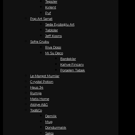
Tepsiler
Kırlent
Puf
Pop Art Sanat
Seda Eyüboğlu Art
Tablolar
Jeff Koons
Sofra Grubu
Riva Dossi
Mi Su Deco
Bardaklar
Kahve Fincanı
Porselen Tabak
Le-Margot Mumlar
C-rystal Potion
Haus 34
Rumija
Matis Home
Atölye A&G
Tod&Co
Demlik
Mug
Dondurmalık
Saksı