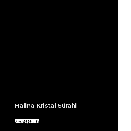
Halina Kristal Sürahi
2.638,80
₺
...