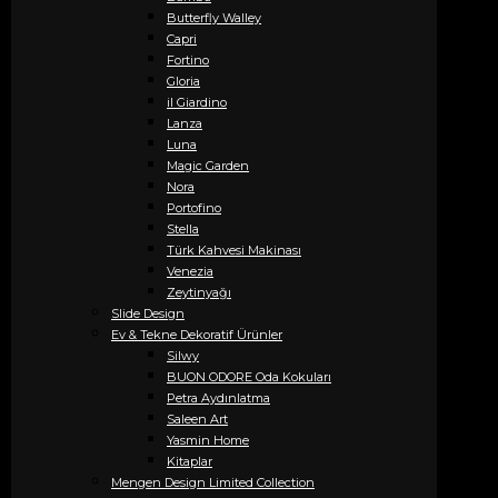
Butterfly Walley
Capri
Fortino
Gloria
il Giardino
Lanza
Luna
Magic Garden
Nora
Portofino
Stella
Türk Kahvesi Makinası
Venezia
Zeytinyağı
Slide Design
Ev & Tekne Dekoratif Ürünler
Silwy
BUON ODORE Oda Kokuları
Petra Aydınlatma
Saleen Art
Yasmin Home
Kitaplar
Mengen Design Limited Collection