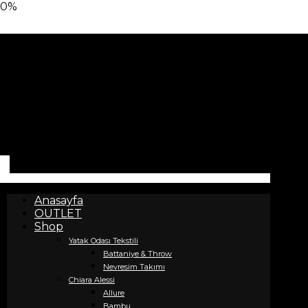
0%
Anasayfa
OUTLET
Shop
Yatak Odası Tekstili
Battaniye & Throw
Nevresim Takımı
Chiara Alessi
Allure
Bambu