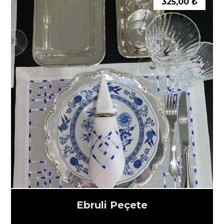
325,00
₺
Ebruli Peçete