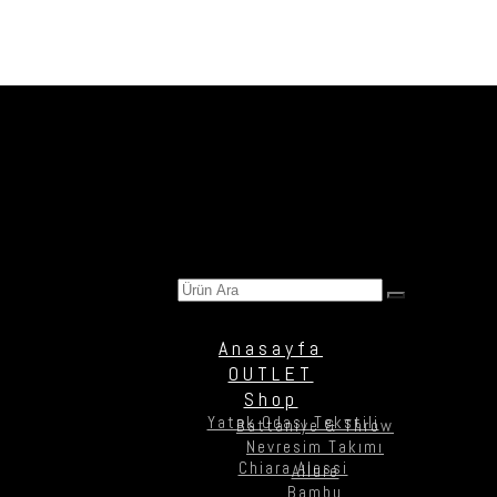
Ürün Ara
Anasayfa
OUTLET
Shop
Yatak Odası Tekstili
Battaniye & Throw
Nevresim Takımı
Chiara Alessi
Allure
Bambu