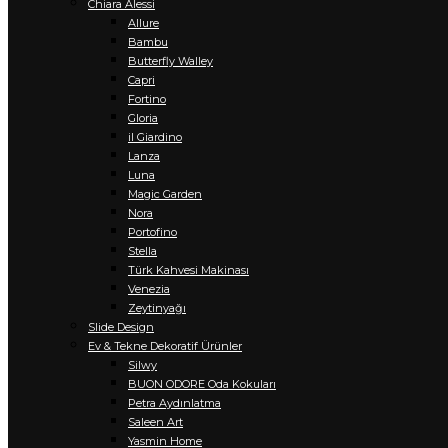
Chiara Alessi
Allure
Bambu
Butterfly Walley
Capri
Fortino
Gloria
il Giardino
Lanza
Luna
Magic Garden
Nora
Portofino
Stella
Türk Kahvesi Makinası
Venezia
Zeytinyağı
Slide Design
Ev & Tekne Dekoratif Ürünler
Silwy
BUON ODORE Oda Kokuları
Petra Aydınlatma
Saleen Art
Yasmin Home