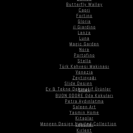
Butterfly Walley
Capri
Fortino
Gloria
il Giardino
Lanza
Luna
Magic Garden
Nora
Portofino
Stella
Türk Kahvesi Makinası
Venezia
Zeytinyağı
Slide Design
Ev & Tekne Dekoratif Ürünler
Silwy
BUON ODORE Oda Kokuları
Petra Aydınlatma
Saleen Art
Yasmin Home
Kitaplar
Mengen Design Limited Collection
Tepsiler
Kırlent