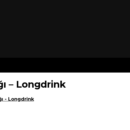
ğı – Longdrink
ğı - Longdrink