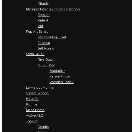
Kitaplar
Mengen Design Limited Collection
Tepsiler
Kırlent
Puf
Pop Art Sanat
Seda Eyüboğlu Art
Tablolar
Jeff Koons
Sofra Grubu
Riva Dossi
Mi Su Deco
Bardaklar
Kahve Fincanı
Porselen Tabak
Le-Margot Mumlar
C-rystal Potion
Haus 34
Rumija
Matis Home
Atölye A&G
Tod&Co
Demlik