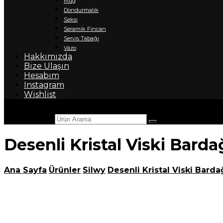
Mug
Dondurmalık
Saksı
Seramik Fincan
Servis Tabağı
Vazo
Hakkımızda
Bize Ulaşın
Hesabım
Instagram
Wishlist
Ürün Arama
Desenli Kristal Viski Barda
Ana Sayfa
Ürünler
Silwy
Desenli Kristal Viski Barda