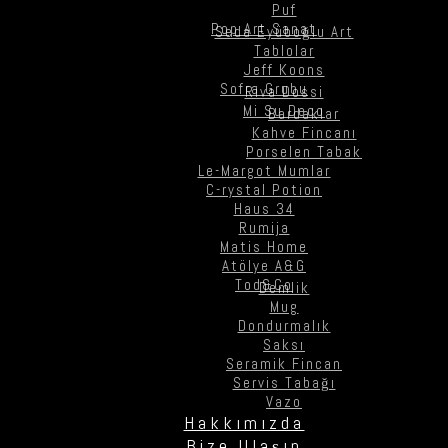
Puf
Pop Art Sanat
Seda Eyüboğlu Art
Tablolar
Jeff Koons
Sofra Grubu
Riva Dossi
Mi Su Deco
Bardaklar
Kahve Fincanı
Porselen Tabak
Le-Margot Mumlar
C-rystal Potion
Haus 34
Rumija
Matis Home
Atölye A&G
Tod&Co
Demlik
Mug
Dondurmalık
Saksı
Seramik Fincan
Servis Tabağı
Vazo
Hakkımızda
Bize Ulaşın