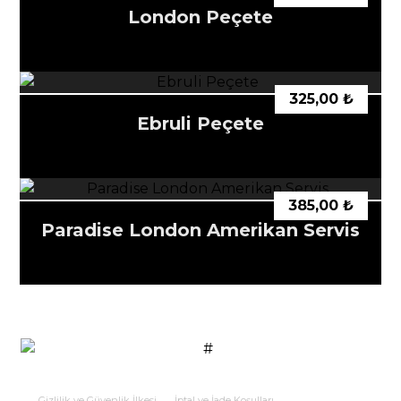
London Peçete
325,00
₺
Ebruli Peçete
385,00
₺
Paradise London Amerikan Servis
Gizlilik ve Güvenlik İlkesi
İptal ve İade Koşulları