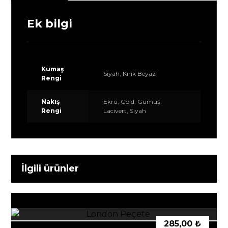
Ek bilgi
Kumaş
Siyah, Kırık Beyaz
Rengi
Nakış
Ekru, Gold, Gümüş,
Rengi
Lacivert, Siyah
İlgili ürünler
285,00
₺