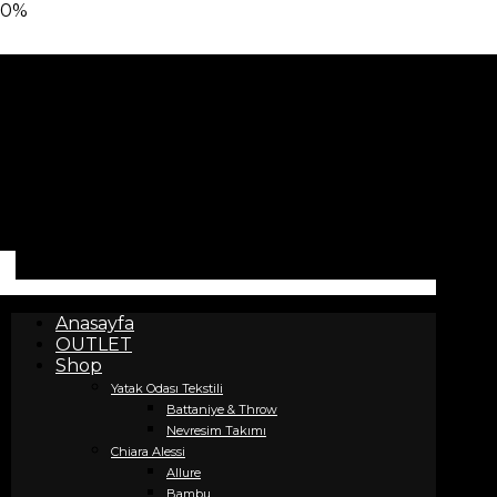
0%
Anasayfa
OUTLET
Shop
Yatak Odası Tekstili
Battaniye & Throw
Nevresim Takımı
Chiara Alessi
Allure
Bambu