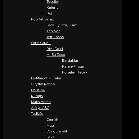
Tepsiler
Kırlent
Puf
Pop Art Sanat
Seda Eyüboğlu Art
Tablolar
Jeff Koons
Sofra Grubu
Riva Dossi
Mi Su Deco
Bardaklar
Kahve Fincanı
Porselen Tabak
Le-Margot Mumlar
C-rystal Potion
Haus 34
Rumija
Matis Home
Atölye A&G
Tod&Co
Demlik
Mug
Dondurmalık
Saksı