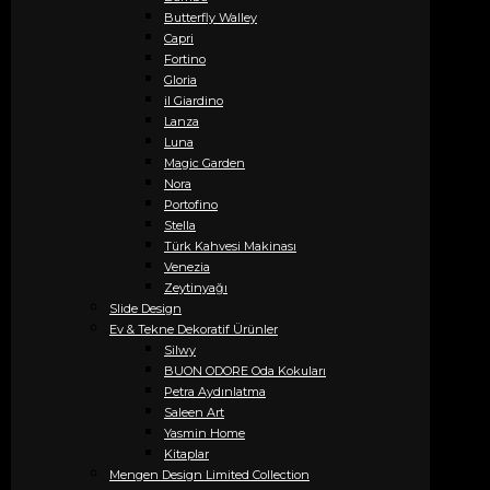
Butterfly Walley
Capri
Fortino
Gloria
il Giardino
Lanza
Luna
Magic Garden
Nora
Portofino
Stella
Türk Kahvesi Makinası
Venezia
Zeytinyağı
Slide Design
Ev & Tekne Dekoratif Ürünler
Silwy
BUON ODORE Oda Kokuları
Petra Aydınlatma
Saleen Art
Yasmin Home
Kitaplar
Mengen Design Limited Collection