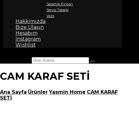
Seramik Fincan
Servis Tabağı
Vazo
Hakkımızda
Bize Ulaşın
Hesabım
Instagram
Wishlist
Ürün Arama
CAM KARAF SETİ
Ana Sayfa
Ürünler
Yasmin Home
CAM KARAF
SETİ