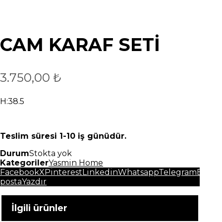
CAM KARAF SETİ
3.750,00
₺
H:38.5
Teslim süresi 1-10 iş günüdür.
Durum
Stokta yok
Kategoriler
Yasmin Home
Facebook
X
Pinterest
Linkedin
Whatsapp
Telegram
E-
posta
Yazdır
İlgili ürünler