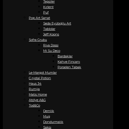
Tepsiler
Kırlent
Puf
Pop Art Sanat
Seda Eyüboğlu Art
Tablolar
Jeff Koons
Sofra Grubu
Riva Dossi
Mi Su Deco
Bardaklar
Kahve Fincanı
Porselen Tabak
Le-Margot Mumlar
C-rystal Potion
Haus 34
Rumija
Matis Home
Atölye A&G
Tod&Co
Demlik
Mug
Dondurmalık
Saksı