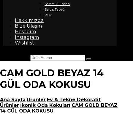
Seramik Fincan
Servis Tabağı
Vazo
Hakkımızda
Bize Ulaşın
Hesabım
Instagram
Wishlist
Ürün Arama
CAM GOLD BEYAZ 14
GÜL ODA KOKUSU
Ana Sayfa
Ürünler
Ev & Tekne Dekoratif
Ürünler
İkonik Oda Kokuları
CAM GOLD BEYAZ
14 GÜL ODA KOKUSU