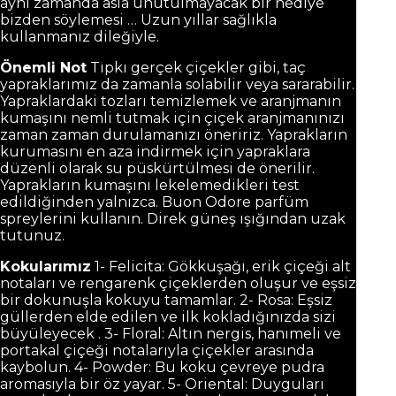
aynı zamanda asla unutulmayacak bir hediye
bizden söylemesi … Uzun yıllar sağlıkla
kullanmanız dileğiyle.
Önemli Not
Tıpkı gerçek çiçekler gibi, taç
yapraklarımız da zamanla solabilir veya sararabilir.
Yapraklardaki tozları temizlemek ve aranjmanın
kumaşını nemli tutmak için çiçek aranjmanınızı
zaman zaman durulamanızı öneririz. Yaprakların
kurumasını en aza indirmek için yapraklara
düzenli olarak su püskürtülmesi de önerilir.
Yaprakların kumaşını lekelemedikleri test
edildiğinden yalnızca. Buon Odore parfüm
spreylerini kullanın. Direk güneş ışığından uzak
tutunuz.
Kokularımız
1- Felicita: Gökkuşağı, erik çiçeği alt
notaları ve rengarenk çiçeklerden oluşur ve eşsiz
bir dokunuşla kokuyu tamamlar. 2- Rosa: Eşsiz
güllerden elde edilen ve ilk kokladığınızda sizi
büyüleyecek . 3- Floral: Altın nergis, hanımeli ve
portakal çiçeği notalarıyla çiçekler arasında
kaybolun. 4- Powder: Bu koku çevreye pudra
aromasıyla bir öz yayar. 5- Oriental: Duyguları