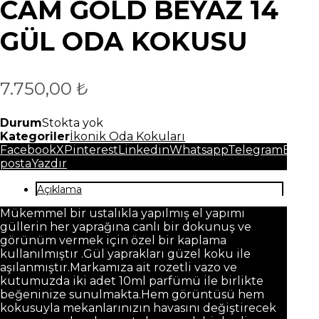
CAM GOLD BEYAZ 14
GÜL ODA KOKUSU
7.750,00
₺
Durum
Stokta yok
Kategoriler
İkonik Oda Kokuları
Facebook
X
Pinterest
Linkedin
Whatsapp
Telegram
E-
posta
Yazdır
Açıklama
Mükemmel bir ustalıkla yapılmış el yapımı
güllerin her yaprağına canlı bir dokunuş ve
görünüm vermek için özel bir kaplama
kullanılmıştır .Gül yaprakları güzel koku ile
aşılanmıştır.Markamıza ait rozetli vazo ve
kutumuzda iki adet 10ml parfümü ile birlikte
beğeninize sunulmakta.Hem görüntüsü hem
kokusuyla mekanlarınızın havasını değiştirecek