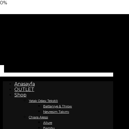
0%
Anasayfa
OUTLET
Shop
Yatak Odası Tekstili
Battaniye & Throw
Nevresim Takımı
Chiara Alessi
Allure
Bambu