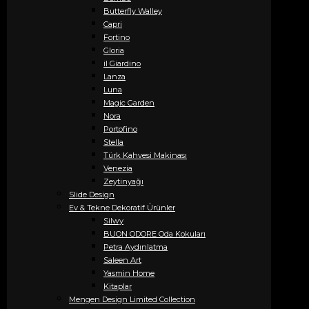
Butterfly Walley
Capri
Fortino
Gloria
il Giardino
Lanza
Luna
Magic Garden
Nora
Portofino
Stella
Türk Kahvesi Makinası
Venezia
Zeytinyağı
Slide Design
Ev & Tekne Dekoratif Ürünler
Silwy
BUON ODORE Oda Kokuları
Petra Aydınlatma
Saleen Art
Yasmin Home
Kitaplar
Mengen Design Limited Collection