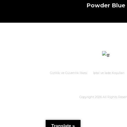
Powder Blue
Gizlilik ve Güvenlik İlkesi
İptal ve İade Koşulları
Copyright 2026 All Rights Reser
Translate »