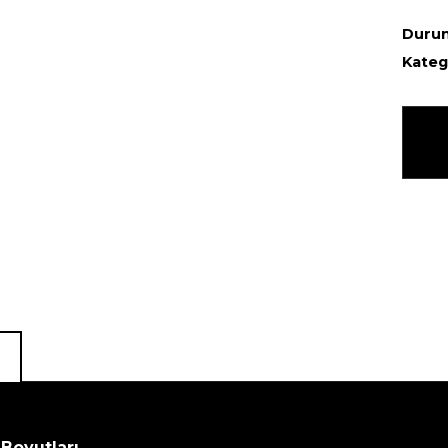
Duru
Kateg
Boyutları