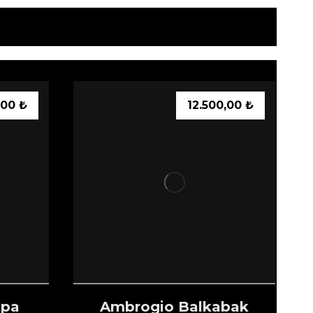
,00
₺
12.500,00
₺
hpa
Ambrogio Balkabak