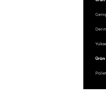
Anasayfa
Geniş
OUTLET
Derin
Shop
Yükse
Hakkımızda
Ürün
Bize Ulaşın
Polie
Hesabım
Instagram
Wishlist