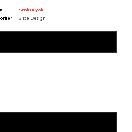
m
Stokta yok
oriler
Slide Design