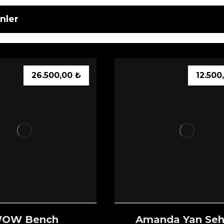
ünler
26.500,00
₺
12.500
OW Bench
Amanda Yan Se