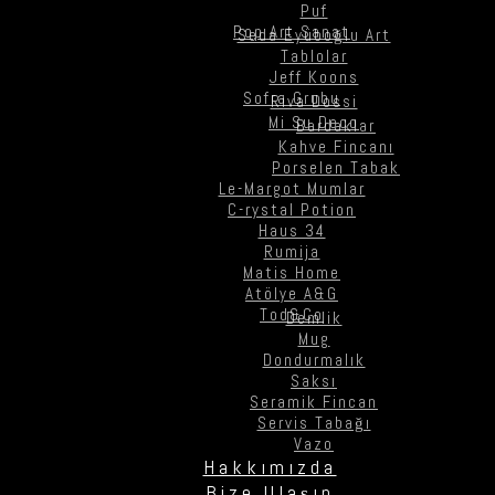
Puf
Pop Art Sanat
Seda Eyüboğlu Art
Tablolar
Jeff Koons
Sofra Grubu
Riva Dossi
Mi Su Deco
Bardaklar
Kahve Fincanı
Porselen Tabak
Le-Margot Mumlar
C-rystal Potion
Haus 34
Rumija
Matis Home
Atölye A&G
Tod&Co
Demlik
Mug
Dondurmalık
Saksı
Seramik Fincan
Servis Tabağı
Vazo
Hakkımızda
Bize Ulaşın