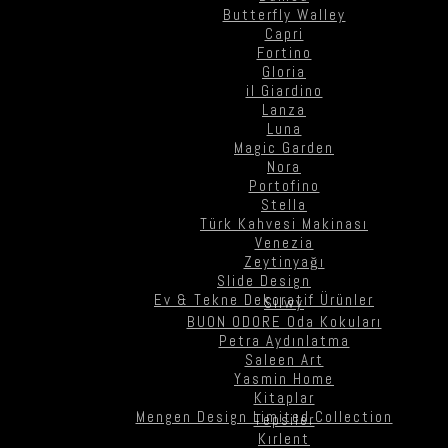
Butterfly Walley
Capri
Fortino
Gloria
il Giardino
Lanza
Luna
Magic Garden
Nora
Portofino
Stella
Türk Kahvesi Makinası
Venezia
Zeytinyağı
Slide Design
Ev & Tekne Dekoratif Ürünler
Silwy
BUON ODORE Oda Kokuları
Petra Aydınlatma
Saleen Art
Yasmin Home
Kitaplar
Mengen Design Limited Collection
Tepsiler
Kırlent