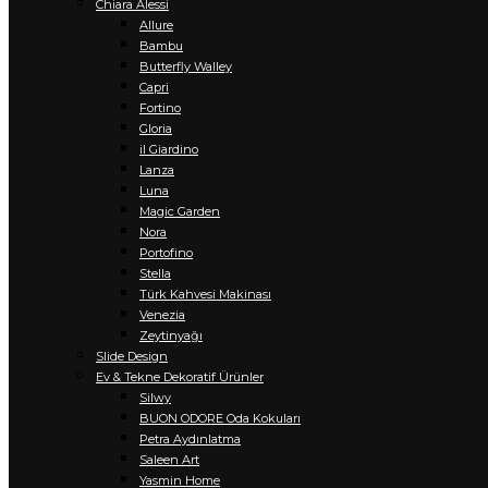
Chiara Alessi
Allure
Bambu
Butterfly Walley
Capri
Fortino
Gloria
il Giardino
Lanza
Luna
Magic Garden
Nora
Portofino
Stella
Türk Kahvesi Makinası
Venezia
Zeytinyağı
Slide Design
Ev & Tekne Dekoratif Ürünler
Silwy
BUON ODORE Oda Kokuları
Petra Aydınlatma
Saleen Art
Yasmin Home