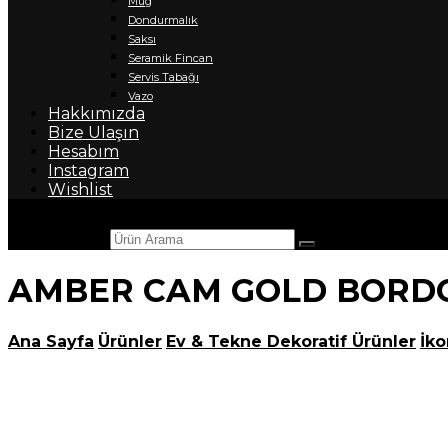
Mug
Dondurmalık
Saksı
Seramik Fincan
Servis Tabağı
Vazo
Hakkımızda
Bize Ulaşın
Hesabım
Instagram
Wishlist
Ürün Arama
AMBER CAM GOLD BORDO
Ana Sayfa
Ürünler
Ev & Tekne Dekoratif Ürünler
İko