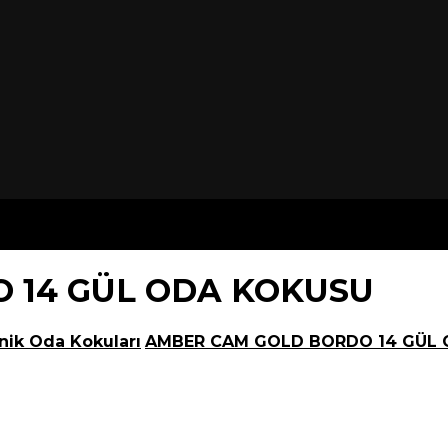
 14 GÜL ODA KOKUSU
nik Oda Kokuları
AMBER CAM GOLD BORDO 14 GÜL