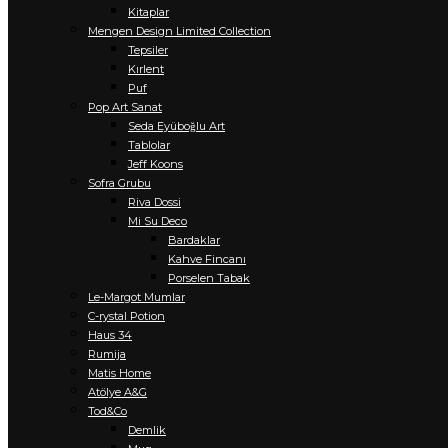
Kitaplar
Mengen Design Limited Collection
Tepsiler
Kırlent
Puf
Pop Art Sanat
Seda Eyüboğlu Art
Tablolar
Jeff Koons
Sofra Grubu
Riva Dossi
Mi Su Deco
Bardaklar
Kahve Fincanı
Porselen Tabak
Le-Margot Mumlar
C-rystal Potion
Haus 34
Rumija
Matis Home
Atölye A&G
Tod&Co
Demlik