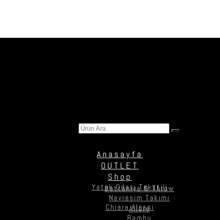
Ürün Ara
Anasayfa
OUTLET
Shop
Yatak Odası Tekstili
Battaniye & Throw
Nevresim Takımı
Chiara Alessi
Allure
Bambu